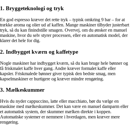
1. Bryggeteknologi og tryk
En god espresso kræver det rette tryk – typisk omkring 9 bar – for at
trække aroma og olier ud af kaffen. Mange maskiner tilbyder justerbart
tryk, så du kan finindstille smagen. Overvej, om du ønsker en manuel
maskine, hvor du selv styrer processen, eller en automatisk model, der
klarer det hele for dig.
2. Indbygget kværn og kaffetype
Nogle maskiner har indbygget kværn, så du kan bruge hele bønner og
få friskmalet kaffe hver gang. Andre kræver formalet kaffe eller
kapsler. Friskmalede bønner giver typisk den bedste smag, men
kapselmaskiner er hurtigere og kræver mindre rengøring.
3. Mælkeskummer
Hvis du nyder cappuccino, latte eller macchiato, bør du vælge en
maskine med mælkeskummer. Det kan være en manuel damparm eller
et automatisk system, der skummer mælken direkte i koppen.
Automatiske systemer er nemmere i hverdagen, men kræver mere
rengøring.