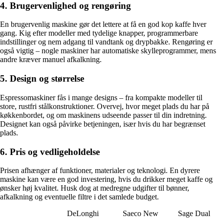
4. Brugervenlighed og rengøring
En brugervenlig maskine gør det lettere at få en god kop kaffe hver
gang. Kig efter modeller med tydelige knapper, programmerbare
indstillinger og nem adgang til vandtank og drypbakke. Rengøring er
også vigtig – nogle maskiner har automatiske skylleprogrammer, mens
andre kræver manuel afkalkning.
5. Design og størrelse
Espressomaskiner fås i mange designs – fra kompakte modeller til
store, rustfri stålkonstruktioner. Overvej, hvor meget plads du har på
køkkenbordet, og om maskinens udseende passer til din indretning.
Designet kan også påvirke betjeningen, især hvis du har begrænset
plads.
6. Pris og vedligeholdelse
Prisen afhænger af funktioner, materialer og teknologi. En dyrere
maskine kan være en god investering, hvis du drikker meget kaffe og
ønsker høj kvalitet. Husk dog at medregne udgifter til bønner,
afkalkning og eventuelle filtre i det samlede budget.
DeLonghi
Saeco New
Sage Dual