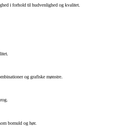
hed i forhold til hudvenlighed og kvalitet.
itet.
kombinationer og grafiske mønstre.
prog.
r som bomuld og hør.