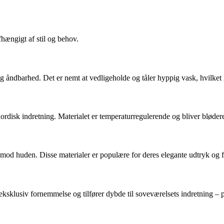
hængigt af stil og behov.
åndbarhed. Det er nemt at vedligeholde og tåler hyppig vask, hvilket gø
 nordisk indretning. Materialet er temperaturregulerende og bliver bløder
iøs mod huden. Disse materialer er populære for deres elegante udtryk 
n eksklusiv fornemmelse og tilfører dybde til soveværelsets indretning – 