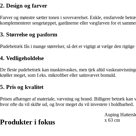
2. Design og farver
Farver og mønstre sætter tonen i soveværelset. Enkle, ensfarvede betræ
komplementerer sengetæppet, gardinerne eller vægfarven for et samm
3. Størrelse og pasform
Pudebetræk fås i mange størrelser, så det er vigtigt at vælge den rigtige
4. Vedligeholdelse
De fleste pudebetræk kan maskinvaskes, men tjek altid vaskeanvisninge
krøller meget, som f.eks. mikrofiber eller satinvævet bomuld.
5. Pris og kvalitet
Prisen afhænger af materiale, vævning og brand. Billigere betræk kan væ
hvor ofte du vil skifte ud, og hvor meget du vil investere i holdbarhed.
Auping Hattersl
x 63 cm
Produkter i fokus