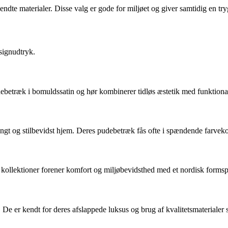
dte materialer. Disse valg er gode for miljøet og giver samtidig en tryg
signudtryk.
ebetræk i bomuldssatin og hør kombinerer tidløs æstetik med funktional
t ungt og stilbevidst hjem. Deres pudebetræk fås ofte i spændende farve
s kollektioner forener komfort og miljøbevidsthed med et nordisk forms
 De er kendt for deres afslappede luksus og brug af kvalitetsmateriale