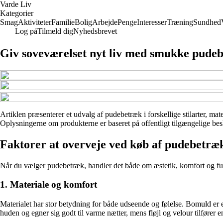
Varde Liv
Kategorier
Smag
Aktiviteter
Familie
Bolig
Arbejde
Penge
Interesser
Træning
Sundhed
Log på
Tilmeld dig
Nyhedsbrevet
Giv soveværelset nyt liv med smukke pude
Artiklen præsenterer et udvalg af pudebetræk i forskellige stilarter, mate
Oplysningerne om produkterne er baseret på offentligt tilgængelige besk
Faktorer at overveje ved køb af pudebetræ
Når du vælger pudebetræk, handler det både om æstetik, komfort og funkt
1. Materiale og komfort
Materialet har stor betydning for både udseende og følelse. Bomuld er e
huden og egner sig godt til varme nætter, mens fløjl og velour tilfører