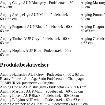
Auping Congo AUP Blue grey - Pudebetræk - 60
Auping Masonry
x 63 cm
63 cm
Auping Archipelago AUP Multi - Pudebetræk -
Auping Proton A
60 x 63 cm
63 cm
Auping Fragment AUP Blue - Pudebetræk - 60 x
Auping Diagona
63 cm
60x63 cm
Auping Timber AUP Grey - Pudebetræk - 60 x
Auping Chronicl
63 cm
x 63 cm
Auping Hopkins AUP Blue - Pudebetræk - 60 x
63 cm
Produktbeskrivelser
Auping Hattersley AUP Grey - Pudebetræk - 60 x 63 cm
Beauty Pillow - Anti Age Satin Pudebetræk - Champagne
TEMPURÂ® pudebetræk - Original
Auping Congo AUP Blue grey - Pudebetræk - 60 x 63 cm
Auping Masonry AUP Multi - Pudebetræk - 60 x 63 cm
Auping Lucent AUP Black - Pudebetræk - 60x63 cm
Auping Babylon AUP white - Pudebetræk - 60 x 63 cm
Auping Archipelago AUP Multi - Pudebetræk - 60 x 63 cm