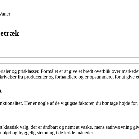
Vaner
betræk
rialer og prisklasser. Formålet er at give et bredt overblik over markedet
rivelser fra producenter og forhandlere og er opsummeret for at give et
k
ionalitet. Her er nogle af de vigtigste faktorer, du bør tage højde for.
t klassisk valg, der er åndbart og nemt at vaske, mens satinvævning giv
 en blød og hyggelig stemning i de kolde måneder.