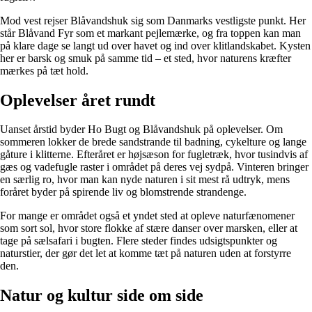
Mod vest rejser Blåvandshuk sig som Danmarks vestligste punkt. Her
står Blåvand Fyr som et markant pejlemærke, og fra toppen kan man
på klare dage se langt ud over havet og ind over klitlandskabet. Kysten
her er barsk og smuk på samme tid – et sted, hvor naturens kræfter
mærkes på tæt hold.
Oplevelser året rundt
Uanset årstid byder Ho Bugt og Blåvandshuk på oplevelser. Om
sommeren lokker de brede sandstrande til badning, cykelture og lange
gåture i klitterne. Efteråret er højsæson for fugletræk, hvor tusindvis af
gæs og vadefugle raster i området på deres vej sydpå. Vinteren bringer
en særlig ro, hvor man kan nyde naturen i sit mest rå udtryk, mens
foråret byder på spirende liv og blomstrende strandenge.
For mange er området også et yndet sted at opleve naturfænomener
som sort sol, hvor store flokke af stære danser over marsken, eller at
tage på sælsafari i bugten. Flere steder findes udsigtspunkter og
naturstier, der gør det let at komme tæt på naturen uden at forstyrre
den.
Natur og kultur side om side