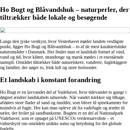
Ho Bugt og Blåvandshuk – naturperler, der
tiltrækker både lokale og besøgende
Langs den jyske vestkyst, hvor Vesterhavet møder landets vestligste
punkt, ligger Ho Bugt og Blåvandshuk – to af de mest karakteristiske
naturområder i Danmark. Her finder man et landskab formet af vind,
vand og tid, hvor klitter, strandenge og marsk mødes i et enestående
samspil. Området tiltrækker både naturelskere, vandrere, fuglekiggere
og familier, der søger ro, frisk luft og store horisonter.
Et landskab i konstant forandring
Ho Bugt er en lavvandet del af Vadehavet, hvor tidevandet to gange i
døgnet ændrer landskabets udseende. Når vandet trækker sig tilbage,
afsløres store flader af sand og mudder, som bliver til spisekammer for
tusindvis af fugle. Her kan man opleve alt fra vadefugle og ænder til
sæler, der hviler på sandbankerne. Bugten er en del af Nationalpark
Vadehavet, som er optaget på UNESCOs verdensarvsliste – et
vidnesbyrd om områdets unikke natur og betydning for det globale
fugleliv.