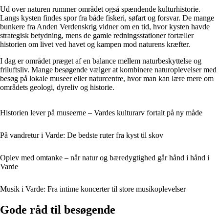
Ud over naturen rummer området også spændende kulturhistorie.
Langs kysten findes spor fra både fiskeri, søfart og forsvar. De mange
bunkere fra Anden Verdenskrig vidner om en tid, hvor kysten havde
strategisk betydning, mens de gamle redningsstationer fortæller
historien om livet ved havet og kampen mod naturens kræfter.
I dag er området præget af en balance mellem naturbeskyttelse og
friluftsliv. Mange besøgende vælger at kombinere naturoplevelser med
besøg på lokale museer eller naturcentre, hvor man kan lære mere om
områdets geologi, dyreliv og historie.
Historien lever på museerne – Vardes kulturarv fortalt på ny måde
På vandretur i Varde: De bedste ruter fra kyst til skov
Oplev med omtanke – når natur og bæredygtighed går hånd i hånd i
Varde
Musik i Varde: Fra intime koncerter til store musikoplevelser
Gode råd til besøgende