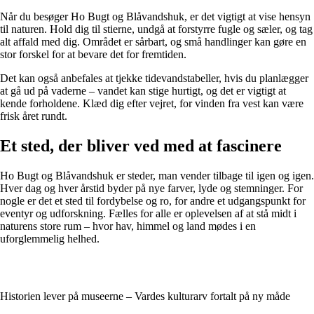
Når du besøger Ho Bugt og Blåvandshuk, er det vigtigt at vise hensyn
til naturen. Hold dig til stierne, undgå at forstyrre fugle og sæler, og tag
alt affald med dig. Området er sårbart, og små handlinger kan gøre en
stor forskel for at bevare det for fremtiden.
Det kan også anbefales at tjekke tidevandstabeller, hvis du planlægger
at gå ud på vaderne – vandet kan stige hurtigt, og det er vigtigt at
kende forholdene. Klæd dig efter vejret, for vinden fra vest kan være
frisk året rundt.
Et sted, der bliver ved med at fascinere
Ho Bugt og Blåvandshuk er steder, man vender tilbage til igen og igen.
Hver dag og hver årstid byder på nye farver, lyde og stemninger. For
nogle er det et sted til fordybelse og ro, for andre et udgangspunkt for
eventyr og udforskning. Fælles for alle er oplevelsen af at stå midt i
naturens store rum – hvor hav, himmel og land mødes i en
uforglemmelig helhed.
Historien lever på museerne – Vardes kulturarv fortalt på ny måde