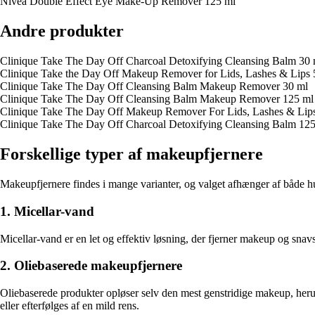
Nivea Double Effect Eye Make-Up Remover 125 ml
Andre produkter
Clinique Take The Day Off Charcoal Detoxifying Cleansing Balm 30 
Clinique Take the Day Off Makeup Remover for Lids, Lashes & Lips 
Clinique Take The Day Off Cleansing Balm Makeup Remover 30 ml
Clinique Take The Day Off Cleansing Balm Makeup Remover 125 ml
Clinique Take The Day Off Makeup Remover For Lids, Lashes & Lip
Clinique Take The Day Off Charcoal Detoxifying Cleansing Balm 12
Forskellige typer af makeupfjernere
Makeupfjernere findes i mange varianter, og valget afhænger af både hu
1. Micellar-vand
Micellar-vand er en let og effektiv løsning, der fjerner makeup og snavs 
2. Oliebaserede makeupfjernere
Oliebaserede produkter opløser selv den mest genstridige makeup, herund
eller efterfølges af en mild rens.