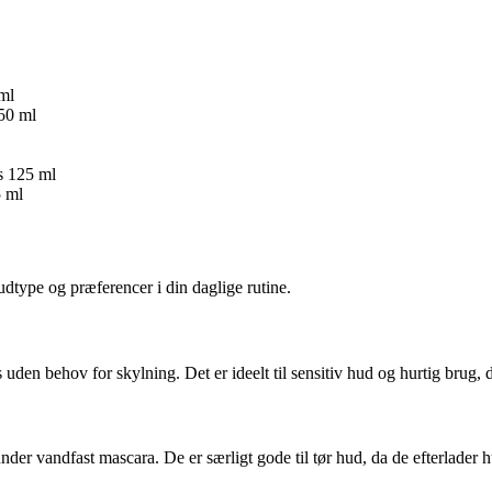
ml
50 ml
s 125 ml
5 ml
dtype og præferencer i din daglige rutine.
uden behov for skylning. Det er ideelt til sensitiv hud og hurtig brug, d
er vandfast mascara. De er særligt gode til tør hud, da de efterlader h