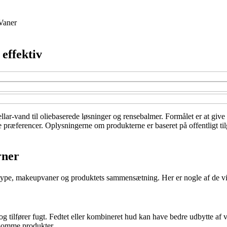
Vaner
effektiv
llar-vand til oliebaserede løsninger og rensebalmer. Formålet er at give
ne præferencer. Oplysningerne om produkterne er baseret på offentligt ti
rner
dtype, makeupvaner og produktets sammensætning. Her er nogle af de vig
g tilfører fugt. Fedtet eller kombineret hud kan have bedre udbytte af v
nsomme produkter.