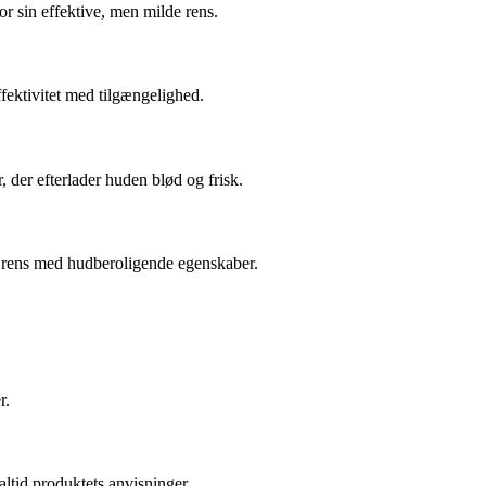
or sin effektive, men milde rens.
ffektivitet med tilgængelighed.
 der efterlader huden blød og frisk.
v rens med hudberoligende egenskaber.
r.
altid produktets anvisninger.