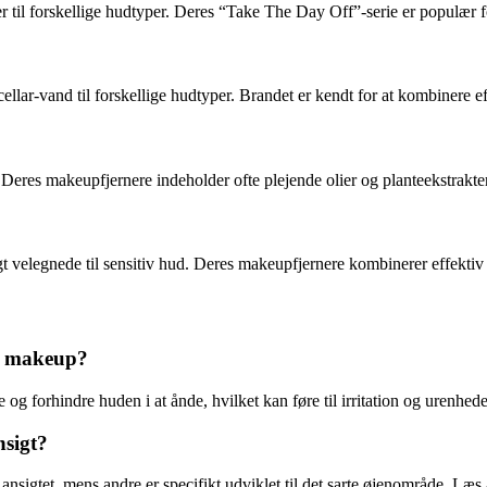
er til forskellige hudtyper. Deres “Take The Day Off”-serie er populær f
ellar-vand til forskellige hudtyper. Brandet er kendt for at kombinere e
res makeupfjernere indeholder ofte plejende olier og planteekstrakter,
gt velegnede til sensitiv hud. Deres makeupfjernere kombinerer effekti
dt makeup?
og forhindre huden i at ånde, hvilket kan føre til irritation og urenhede
nsigt?
nsigtet, mens andre er specifikt udviklet til det sarte øjenområde. Læs 