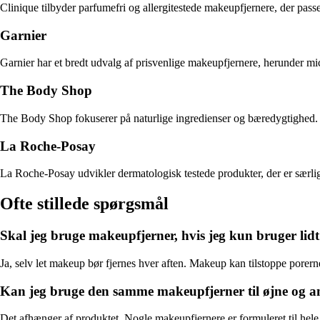
Clinique tilbyder parfumefri og allergitestede makeupfjernere, der pass
Garnier
Garnier har et bredt udvalg af prisvenlige makeupfjernere, herunder mic
The Body Shop
The Body Shop fokuserer på naturlige ingredienser og bæredygtighed. De
La Roche-Posay
La Roche-Posay udvikler dermatologisk testede produkter, der er særli
Ofte stillede spørgsmål
Skal jeg bruge makeupfjerner, hvis jeg kun bruger li
Ja, selv let makeup bør fjernes hver aften. Makeup kan tilstoppe porerne 
Kan jeg bruge den samme makeupfjerner til øjne og a
Det afhænger af produktet. Nogle makeupfjernere er formuleret til hele a