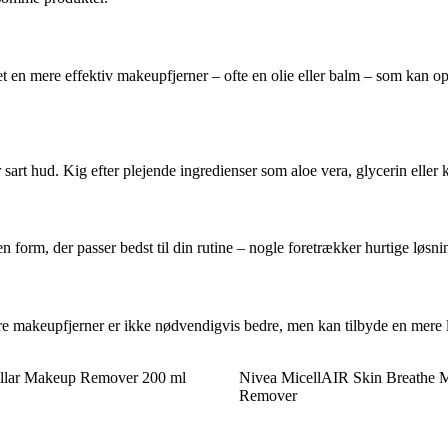
t en mere effektiv makeupfjerner – ofte en olie eller balm – som kan op
art hud. Kig efter plejende ingredienser som aloe vera, glycerin eller k
 form, der passer bedst til din rutine – nogle foretrækker hurtige løs
re makeupfjerner er ikke nødvendigvis bedre, men kan tilbyde en mere lu
lar Makeup Remover 200 ml
Nivea MicellAIR Skin Breathe 
Remover