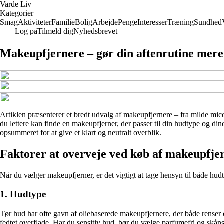
Varde Liv
Kategorier
Smag
Aktiviteter
Familie
Bolig
Arbejde
Penge
Interesser
Træning
Sundhed
Log på
Tilmeld dig
Nyhedsbrevet
Makeupfjernere – gør din aftenrutine mere 
Artiklen præsenterer et bredt udvalg af makeupfjernere – fra milde mice
du lettere kan finde en makeupfjerner, der passer til din hudtype og di
opsummeret for at give et klart og neutralt overblik.
Faktorer at overveje ved køb af makeupfje
Når du vælger makeupfjerner, er det vigtigt at tage hensyn til både hu
1. Hudtype
Tør hud har ofte gavn af oliebaserede makeupfjernere, der både renser o
fedtet overflade. Har du sensitiv hud, bør du vælge parfumefri og skå