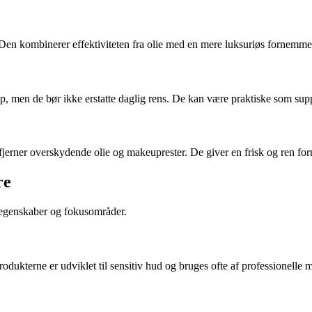
Den kombinerer effektiviteten fra olie med en mere luksuriøs fornemmel
keup, men de bør ikke erstatte daglig rens. De kan være praktiske som su
ivt fjerner overskydende olie og makeuprester. De giver en frisk og ren
re
 egenskaber og fokusområder.
odukterne er udviklet til sensitiv hud og bruges ofte af professionelle m