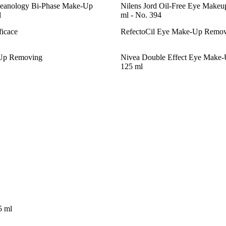
Cleanology Bi-Phase Make-Up
Nilens Jord Oil-Free Eye Make
l
ml - No. 394
icace
RefectoCil Eye Make-Up Remov
-Up Removing
Nivea Double Effect Eye Make
125 ml
5 ml