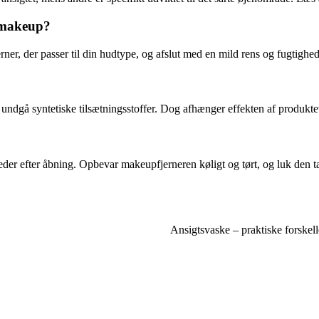
r makeup?
er, der passer til din hudtype, og afslut med en mild rens og fugtighe
 undgå syntetiske tilsætningsstoffer. Dog afhænger effekten af produkt
er efter åbning. Opbevar makeupfjerneren køligt og tørt, og luk den tæt
Ansigtsvaske – praktiske forskell