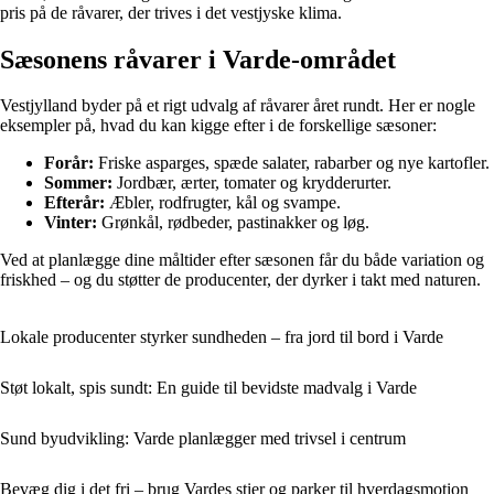
pris på de råvarer, der trives i det vestjyske klima.
Sæsonens råvarer i Varde-området
Vestjylland byder på et rigt udvalg af råvarer året rundt. Her er nogle
eksempler på, hvad du kan kigge efter i de forskellige sæsoner:
Forår:
Friske asparges, spæde salater, rabarber og nye kartofler.
Sommer:
Jordbær, ærter, tomater og krydderurter.
Efterår:
Æbler, rodfrugter, kål og svampe.
Vinter:
Grønkål, rødbeder, pastinakker og løg.
Ved at planlægge dine måltider efter sæsonen får du både variation og
friskhed – og du støtter de producenter, der dyrker i takt med naturen.
Lokale producenter styrker sundheden – fra jord til bord i Varde
Støt lokalt, spis sundt: En guide til bevidste madvalg i Varde
Sund byudvikling: Varde planlægger med trivsel i centrum
Bevæg dig i det fri – brug Vardes stier og parker til hverdagsmotion