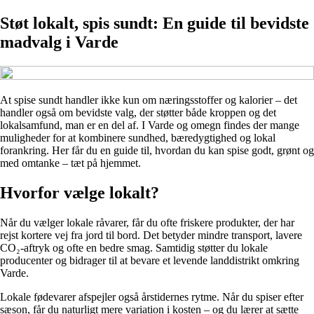
Støt lokalt, spis sundt: En guide til bevidste
madvalg i Varde
At spise sundt handler ikke kun om næringsstoffer og kalorier – det
handler også om bevidste valg, der støtter både kroppen og det
lokalsamfund, man er en del af. I Varde og omegn findes der mange
muligheder for at kombinere sundhed, bæredygtighed og lokal
forankring. Her får du en guide til, hvordan du kan spise godt, grønt og
med omtanke – tæt på hjemmet.
Hvorfor vælge lokalt?
Når du vælger lokale råvarer, får du ofte friskere produkter, der har
rejst kortere vej fra jord til bord. Det betyder mindre transport, lavere
CO₂-aftryk og ofte en bedre smag. Samtidig støtter du lokale
producenter og bidrager til at bevare et levende landdistrikt omkring
Varde.
Lokale fødevarer afspejler også årstidernes rytme. Når du spiser efter
sæson, får du naturligt mere variation i kosten – og du lærer at sætte