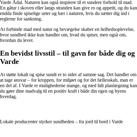
Varde Ådal. Naturen kan også inspirere til et sundere forhold til mad.
En gåtur i skoven eller langs stranden kan give ro og appetit, og du kan
endda finde spiselige urter og bær i naturen, hvis du sætter dig ind i
reglerne for sankning.
At forbinde mad med natur og bevægelse skaber en helhedsoplevelse,
hvor sundhed ikke kun handler om, hvad du spiser, men også om,
hvordan du lever.
En bevidst livsstil – til gavn for både dig og
Varde
At støtte lokalt og spise sundt er to sider af samme sag. Det handler om
at tage ansvar – for kroppen, for miljøet og for det fællesskab, man er
en del af. I Varde er mulighederne mange, og med lidt planlægning kan
du gøre dine madvalg til en positiv kraft i både din egen og byens
hverdag.
Lokale producenter styrker sundheden – fra jord til bord i Varde