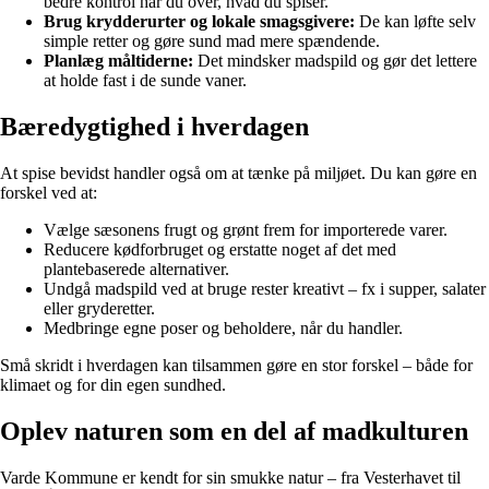
bedre kontrol har du over, hvad du spiser.
Brug krydderurter og lokale smagsgivere:
De kan løfte selv
simple retter og gøre sund mad mere spændende.
Planlæg måltiderne:
Det mindsker madspild og gør det lettere
at holde fast i de sunde vaner.
Bæredygtighed i hverdagen
At spise bevidst handler også om at tænke på miljøet. Du kan gøre en
forskel ved at:
Vælge sæsonens frugt og grønt frem for importerede varer.
Reducere kødforbruget og erstatte noget af det med
plantebaserede alternativer.
Undgå madspild ved at bruge rester kreativt – fx i supper, salater
eller gryderetter.
Medbringe egne poser og beholdere, når du handler.
Små skridt i hverdagen kan tilsammen gøre en stor forskel – både for
klimaet og for din egen sundhed.
Oplev naturen som en del af madkulturen
Varde Kommune er kendt for sin smukke natur – fra Vesterhavet til