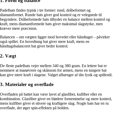
1. Form og balance
Padelbats findes typisk i tre former: rund, dråbeformet og
diamantformet. Runde bats giver god kontrol og er velegnede til
begyndere. Dråbeformede bats tilbyder en balance mellem kontrol og
kraft, mens diamantformede bats giver maksimal slagstyrke, men
kræver mere præcision.
Balancen – om vægten ligger mod hovedet eller håndtaget – påvirker
også spillet. En hovedtung bat giver mere kraft, mens en
håndtagsbalanceret bat giver bedre kontrol.
2. Vægt
De fleste padelbats vejer mellem 340 og 380 gram. En lettere bat er
nemmere at manøvrere og skånsom for armen, mens en tungere bat
kan give mere kraft i slagene. Valget afhænger af din fysik og spillestil.
3. Materialer og overflade
Overfladen på battet kan være lavet af glasfiber, kulfiber eller en
kombination. Glasfiber giver en blødere fornemmelse og mere kontrol,
mens kulfiber giver et stivere og kraftigere slag. Nogle bats har en ru
overflade, der øger spin-effekten på bolden.