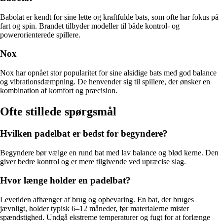
Babolat er kendt for sine lette og kraftfulde bats, som ofte har fokus på
fart og spin. Brandet tilbyder modeller til både kontrol- og
powerorienterede spillere.
Nox
Nox har opnået stor popularitet for sine alsidige bats med god balance
og vibrationsdæmpning. De henvender sig til spillere, der ønsker en
kombination af komfort og præcision.
Ofte stillede spørgsmål
Hvilken padelbat er bedst for begyndere?
Begyndere bør vælge en rund bat med lav balance og blød kerne. Den
giver bedre kontrol og er mere tilgivende ved upræcise slag.
Hvor længe holder en padelbat?
Levetiden afhænger af brug og opbevaring. En bat, der bruges
jævnligt, holder typisk 6–12 måneder, før materialerne mister
spændstighed. Undgå ekstreme temperaturer og fugt for at forlænge