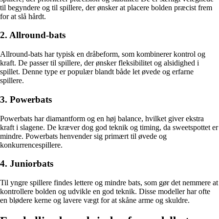
til begyndere og til spillere, der ønsker at placere bolden præcist frem
for at slå hårdt.
2. Allround-bats
Allround-bats har typisk en dråbeform, som kombinerer kontrol og
kraft. De passer til spillere, der ønsker fleksibilitet og alsidighed i
spillet. Denne type er populær blandt både let øvede og erfarne
spillere.
3. Powerbats
Powerbats har diamantform og en høj balance, hvilket giver ekstra
kraft i slagene. De kræver dog god teknik og timing, da sweetspottet er
mindre. Powerbats henvender sig primært til øvede og
konkurrencespillere.
4. Juniorbats
Til yngre spillere findes lettere og mindre bats, som gør det nemmere at
kontrollere bolden og udvikle en god teknik. Disse modeller har ofte
en blødere kerne og lavere vægt for at skåne arme og skuldre.